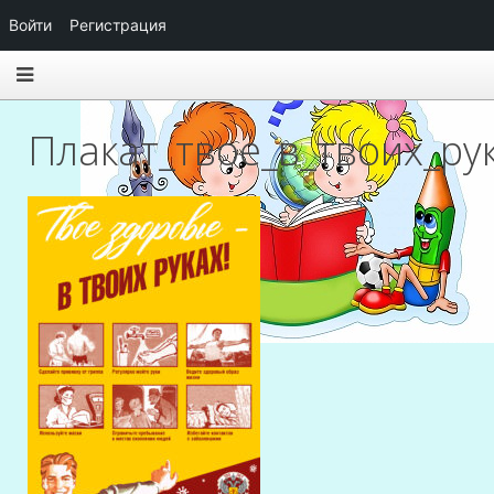
Войти
Регистрация
Плакат_твое_в_твоих_ру