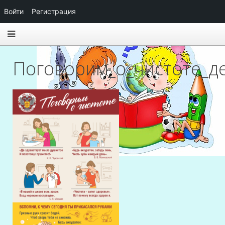
Войти
Регистрация
Поговорим_о_чистоте_д