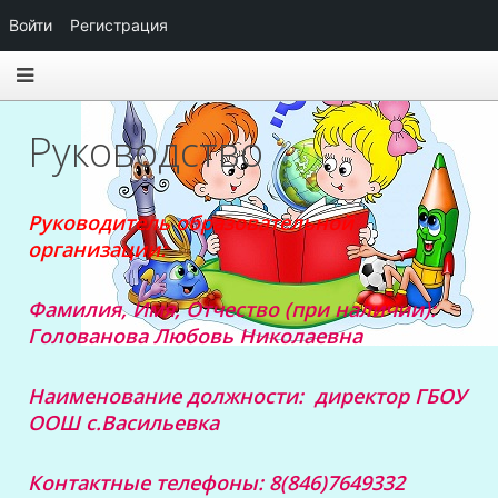
Войти
Регистрация
Руководство
Руководитель образовательной
организации:
Фамилия, Имя, Отчество (при наличии):
Голованова Любовь Николаевна
Наименование должности: директор ГБОУ
ООШ с.Васильевка
Контактные телефоны: 8(846)7649332