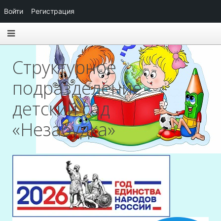
Войти
Регистрация
Структурное
подразделение
детский сад
«Незабудка»