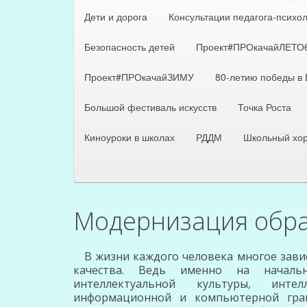
Дети и дорога
Консультации педагога-психо
Безопасность детей
Проект#ПРОкачайЛЕТО
Проект#ПРОкачайЗИМУ
80-летию победы в
Большой фестиваль искусств
Точка Роста
Киноуроки в школах
РДДМ
Школьный хо
Модернизация обра
В жизни каждого человека многое зависи
качества. Ведь именно на началь
интеллектуальной культуры, инте
информационной и компьютерной грам