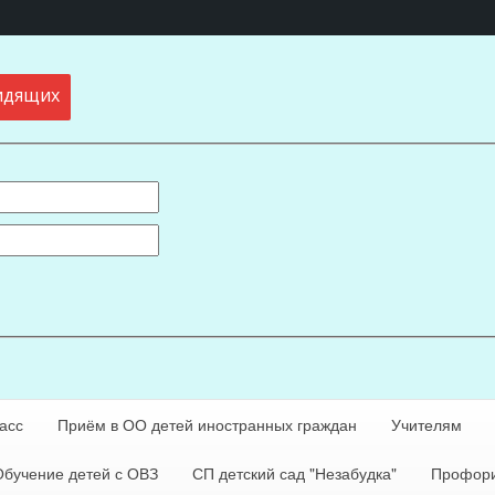
идящих
асс
Приём в ОО детей иностранных граждан
Учителям
Обучение детей с ОВЗ
СП детский сад "Незабудка"
Профори