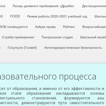
лога
Лагерь дневного пребывания <Дружба>
Дистанционное
63
FOOD
Режим работы 2020-2021 учебный год
Школьн
 ВОВ посвящается
Азбука права
Рейтинг
Всероссийская
Служба примирения
Театральная студия
Школьный музе
р
Госулсуги (Госвеб)
Антитеррористическая безопасность
зовательного процесса
т от образования, а именно от его эффективности и
ном этапе образования закладываются основы
ллектуального становления, формируются азы
отности, демонстрируются пути самостоятельного