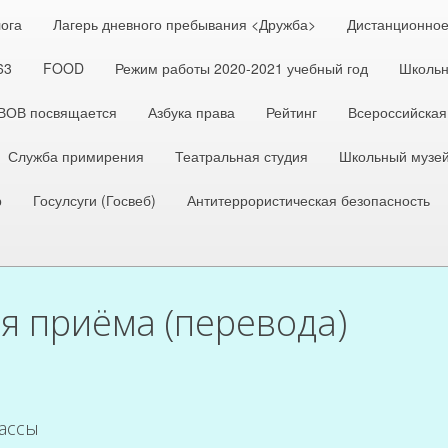
лога
Лагерь дневного пребывания <Дружба>
Дистанционное
63
FOOD
Режим работы 2020-2021 учебный год
Школьн
 ВОВ посвящается
Азбука права
Рейтинг
Всероссийская
Служба примирения
Театральная студия
Школьный музе
р
Госулсуги (Госвеб)
Антитеррористическая безопасность
я приёма (перевода)
лассы