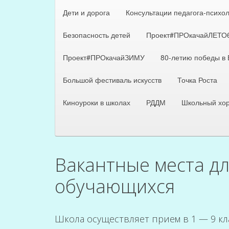
Дети и дорога
Консультации педагога-психо
Безопасность детей
Проект#ПРОкачайЛЕТО
Проект#ПРОкачайЗИМУ
80-летию победы в
Большой фестиваль искусств
Точка Роста
Киноуроки в школах
РДДМ
Школьный хо
Вакантные места дл
обучающихся
Школа осуществляет прием в 1 — 9 к