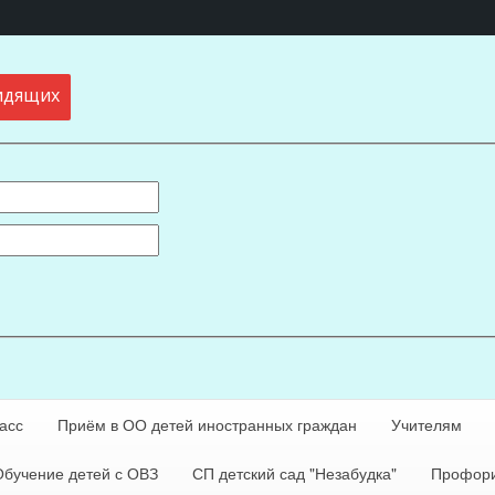
идящих
асс
Приём в ОО детей иностранных граждан
Учителям
Обучение детей с ОВЗ
СП детский сад "Незабудка"
Профори