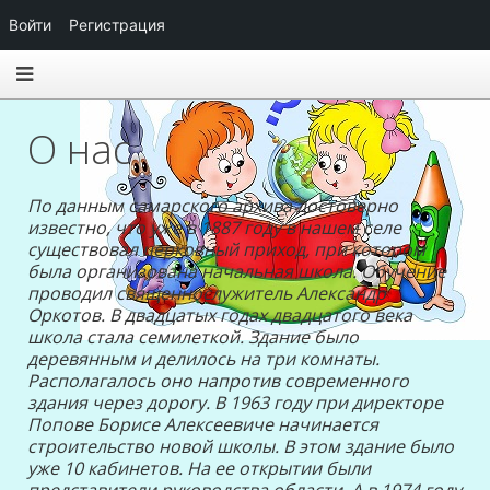
Войти
Регистрация
О нас
По данным самарского архива достоверно
известно, что уже в 1887 году в нашем селе
существовал церковный приход, при котором
была организована начальная школа. Обучение
проводил священнослужитель Александр
Оркотов.
В двадцатых годах двадцатого века
школа стала семилеткой. Здание было
деревянным и делилось на три комнаты.
Располагалось оно напротив современного
здания через дорогу.
В 1963 году при директоре
Попове Борисе Алексеевиче начинается
строительство новой школы. В этом здание было
уже 10 кабинетов. На ее открытии были