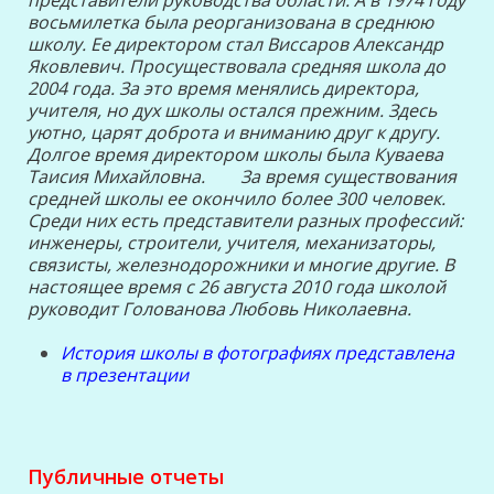
представители руководства области.
А в 1974 году
восьмилетка была реорганизована в среднюю
школу. Ее директором стал Виссаров Александр
Яковлевич. Просуществовала средняя школа до
2004 года. За это время менялись директора,
учителя, но дух школы остался прежним. Здесь
уютно, царят доброта и вниманию друг к другу.
Долгое время директором школы была Куваева
Таисия Михайловна.
За время существования
средней школы ее окончило более 300 человек.
Среди них есть представители разных профессий:
инженеры, строители, учителя, механизаторы,
связисты, железнодорожники и многие другие.
В
настоящее время с 26 августа 2010 года школой
руководит Голованова Любовь Николаевна.
История школы в фотографиях представлена
в презентации
Публичные отчеты