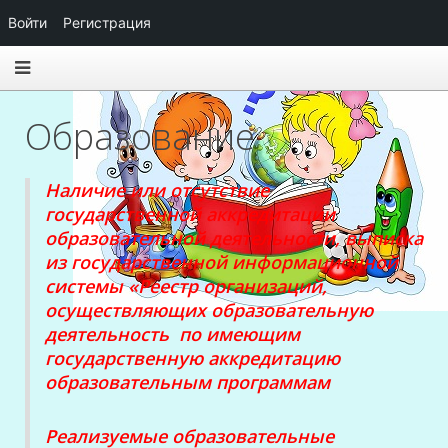
Войти
Регистрация
Образование
Наличие или отсутствие
государственной аккредитации
образовательной деятельности, выписка
из государственной информационной
системы «Реестр организаций,
осуществляющих образовательную
деятельность по имеющим
государственную аккредитацию
образовательным программам
Реализуемые образовательные