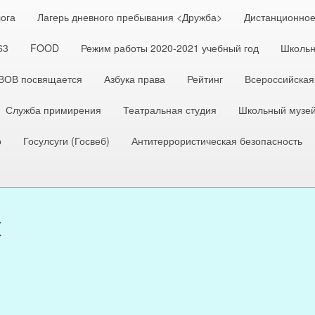
лога
Лагерь дневного пребывания <Дружба>
Дистанционное
63
FOOD
Режим работы 2020-2021 учебный год
Школьн
 ВОВ посвящается
Азбука права
Рейтинг
Всероссийская
Служба примирения
Театральная студия
Школьный музе
р
Госулсуги (Госвеб)
Антитеррористическая безопасность
х