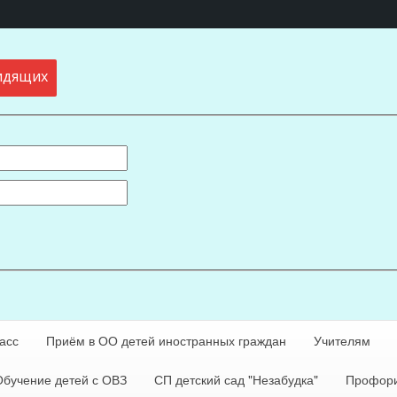
идящих
асс
Приём в ОО детей иностранных граждан
Учителям
Обучение детей с ОВЗ
СП детский сад "Незабудка"
Профори