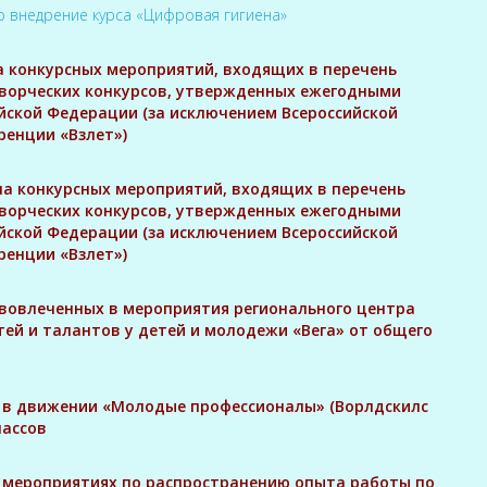
о внедрение курса «Цифровая гигиена»
а конкурсных мероприятий, входящих в перечень
творческих конкурсов, утвержденных ежегодными
йской Федерации (за исключением Всероссийской
енции «Взлет»)
па конкурсных мероприятий, входящих в перечень
творческих конкурсов, утвержденных ежегодными
йской Федерации (за исключением Всероссийской
енции «Взлет»)
х, вовлеченных в мероприятия регионального центра
тей и талантов у детей и молодежи «Вега» от общего
их в движении «Молодые профессионалы» (Ворлдскилс
лассов
 в мероприятиях по распространению опыта работы по