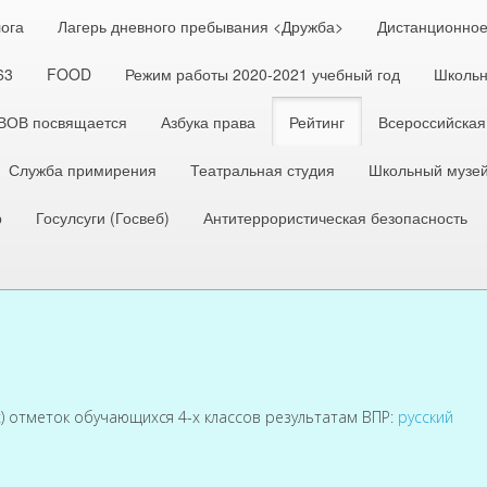
лога
Лагерь дневного пребывания <Дружба>
Дистанционное
63
FOOD
Режим работы 2020-2021 учебный год
Школьн
 ВОВ посвящается
Азбука права
Рейтинг
Всероссийская
Служба примирения
Театральная студия
Школьный музе
р
Госулсуги (Госвеб)
Антитеррористическая безопасность
) отметок обучающихся 4-х классов результатам ВПР:
русский