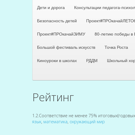
Дети и дорога
Консультации педагога-психо
Безопасность детей
Проект#ПРОкачайЛЕТО
Проект#ПРОкачайЗИМУ
80-летию победы в
Большой фестиваль искусств
Точка Роста
Киноуроки в школах
РДДМ
Школьный хо
Рейтинг
1.2.Соответствие не менее 75% итоговых(годовых
язык
,
математика
,
окружающий мир