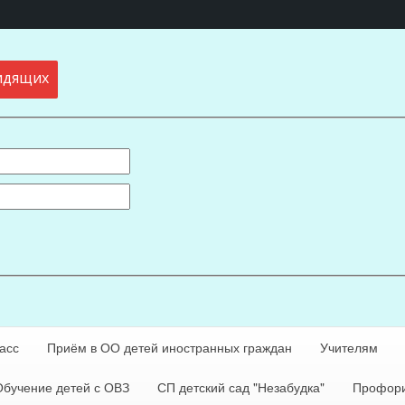
идящих
асс
Приём в ОО детей иностранных граждан
Учителям
Обучение детей с ОВЗ
СП детский сад "Незабудка"
Профори