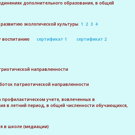
единениях дополнительного образования, в общей
о развитию экологической культуры
1
2
3
4
кому воспитанию
сертификат 1
сертификат 2
атриотической направленности
работок патриотической направленности
на профилактическом учете, вовлеченных в
я в летний период, в общей численности обучающихся,
я в школе (медиации)