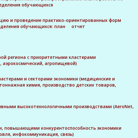
еделения обучающихся
зацию и проведение практико-ориентированных форм
еделения обучающихся:
план
отчет
урой региона с приоритетными кластерами
 аэрокосмический, агропищевой)
астерами и секторами экономики (медицинские и
тоннажная химия, производство детских товаров,
тивными высокотехнологичными производствами (AeroNet,
ами, повышающими конкурентоспособность экономики
говля, инфокоммуникация, связь)