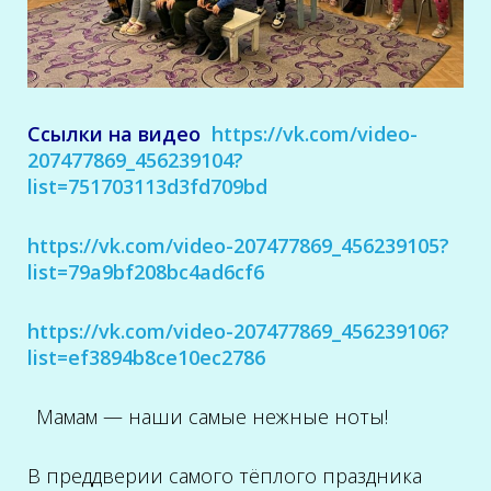
Ссылки на видео
https://vk.com/video-
207477869_456239104?
list=751703113d3fd709bd
https://vk.com/video-207477869_456239105?
list=79a9bf208bc4ad6cf6
https://vk.com/video-207477869_456239106?
list=ef3894b8ce10ec2786
Мамам — наши самые нежные ноты!
В преддверии самого тёплого праздника