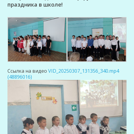
праздника в школе!
Ссылка на видео
VID_20250307_131356_340.mp4
(48896016)