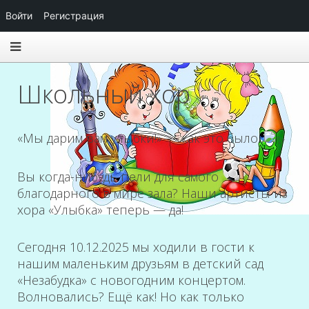
Войти
Регистрация
Школьный хор
«Мы дарим вам улыбки!» — как это было.
Вы когда-нибудь пели для самого
благодарного в мире зала? Наши артисты из
хора «Улыбка» теперь — да!
Сегодня 10.12.2025 мы ходили в гости к
нашим маленьким друзьям в детский сад
«Незабудка» с новогодним концертом.
Волновались? Ещё как! Но как только