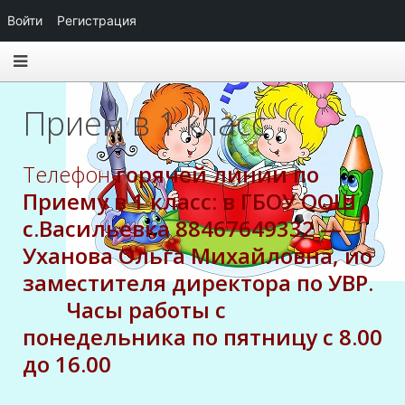
Войти
Регистрация
Прием в 1 класс
Телефон
горячей линии по
Приему в 1 класс: в ГБОУ ООШ
с.Васильевка 88467649332 —
Уханова Ольга Михайловна, ио
заместителя директора по УВР.
Часы работы с
понедельника по пятницу с 8.00
до 16.00