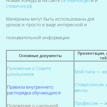
Новые конкурсы на сайте с
етевичок.дет
и и
стевичок.рф
Материалы могут быть использованы для
уроков и просто в виде интересной и
познавательной информации.
Презентации, 
Основные документы
теб
Положение о Совете
Мой папа — ю
школьников
Стоматология: 
Правила внутреннего
мечты
распорядка обучающихся
Профессия — ж
Положение о школьной