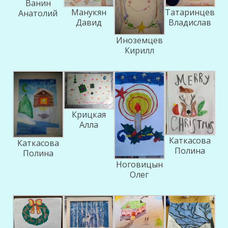
Ванин
Манукян
Татаринцев
Анатолий
Давид
Владислав
Иноземцев
Кирилл
Крицкая
Алла
Каткасова
Каткасова
Полина
Полина
Ноговицын
Олег