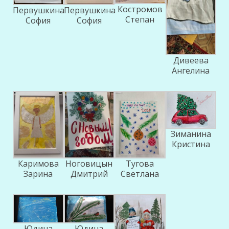
Костромов
Первушкина
Первушкина
Степан
София
София
Дивеева
Ангелина
Зиманина
Кристина
Каримова
Ноговицын
Тугова
Зарина
Дмитрий
Светлана
Юдина
Юдина