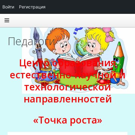
Войти
Регистрация
Педагоги
Центр образования
естественно-научной и
технологической
направленностей
«Точка роста»